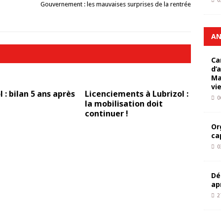
0
Gouvernement : les mauvaises surprises de la rentrée
AN
Ca
d’
Ma
vi
l : bilan 5 ans après
Licenciements à ­Lubrizol :
0
la mobilisation doit
continuer !
Or
ca
0
Dé
ap
2