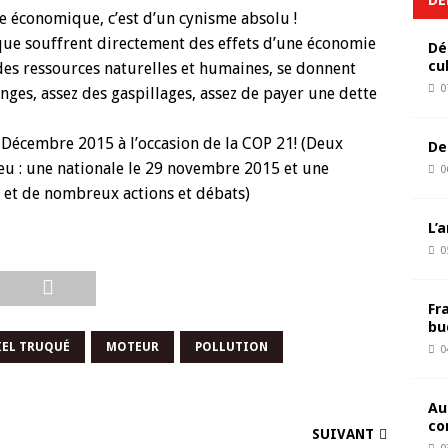
 économique, c’est d’un cynisme absolu !
 que souffrent directement des effets d’une économie
Dé
cu
des ressources naturelles et humaines, se donnent
0
ges, assez des gaspillages, assez de payer une dette
écembre 2015 à l’occasion de la COP 21! (Deux
De
ieu : une nationale le 29 novembre 2015 et une
0
 et de nombreux actions et débats)
L’
0
Fr
bu
IEL TRUQUÉ
MOTEUR
POLLUTION
0
Au
co
SUIVANT