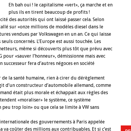
Eh bah oui ! le capitalisme «vert», ça marche et en
plus ils en tirent beaucoup de profits !
ité des autorités qui ont laissé passer cela. Selon
tallé sur «onze millions de modèles diesel dans le
ures vendues par Volkswagen en un an. Ce qui laisse
 seuls concernés. L’Europe est aussi touchée. Les
metteurs, même si découverts plus tôt que prévu avec
G pour «sauver l’honneur», démissionne mais avec
 successeur fera d’autres négoces en société
er de la santé humaine, rien à cirer du dérèglement
s’agit d’un constructeur d’automobile allemand, comme
mand était plus morale et échappait aux règles des
rétendent «moraliser» le système, ce système
un peu trop loin» ou que cela se limite à VW sans
internationale des gouvernements à Paris appelée
 va coûter des millions aux contribuables. Et si c’est
DE