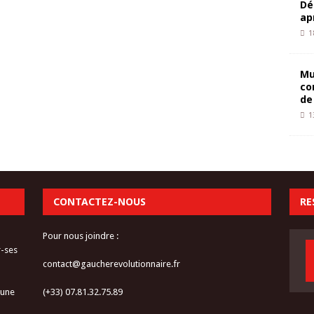
Dé
ap
1
Mu
co
de
1
CONTACTEZ-NOUS
RE
Pour nous joindre :
r-ses
contact@gaucherevolutionnaire.fr
 une
(+33) 07.81.32.75.89