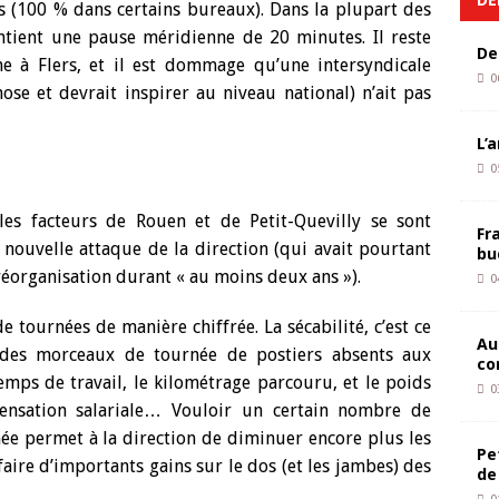
s (100 % dans certains bureaux). Dans la plupart des
ntient une pause méridienne de 20 minutes. Il reste
De
 à Flers, et il est dommage qu’une intersyndicale
0
ose et devrait inspirer au niveau national) n’ait pas
L’
0
es facteurs de Rouen et de Petit-Quevilly se sont
Fr
nouvelle attaque de la direction (qui avait pourtant
bu
 réorganisation durant « au moins deux ans »).
0
e tournées de manière chiffrée. La sécabilité, c’est ce
Au
 des morceaux de tournée de postiers absents aux
co
temps de travail, le kilométrage parcouru, et le poids
0
ensation salariale… Vouloir un certain nombre de
nnée permet à la direction de diminuer encore plus les
Pe
aire d’importants gains sur le dos (et les jambes) des
de