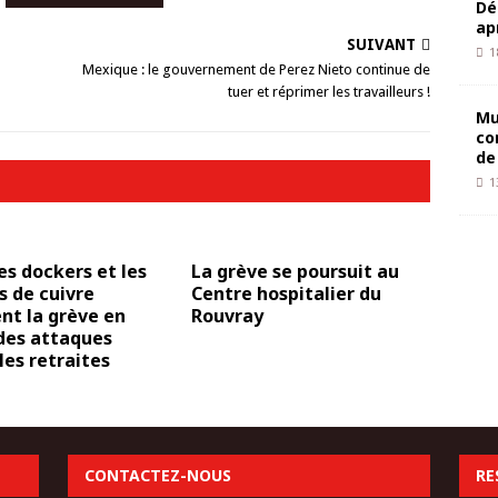
Dé
ap
SUIVANT
1
Mexique : le gouvernement de Perez Nieto continue de
tuer et réprimer les travailleurs !
Mu
co
de
1
Les dockers et les
La grève se poursuit au
 de cuivre
Centre hospitalier du
nt la grève en
Rouvray
des attaques
les retraites
CONTACTEZ-NOUS
RE