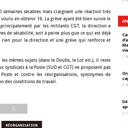
0
0 semaines sécables mais craignant une réaction très
 voulu en obtenir 16. La grève ayant été bien suivie le
AN
principalement par les militants CGT, la direction a
es de sécabilité, soit à peine plus que ce qui est déjà
Ca
d’
rien pour la direction et une grève qui renforce et
Ma
vi
0
les mêmes sujets (dans le Doubs, le Lot etc.), il reste
x syndicats à la Poste (SUD et CGT) ne proposent pas
Or
a Poste et contre les réorganisations, synonymes de
ca
n des conditions de travail.
0
Dé
ap
2
RÉORGANISATION