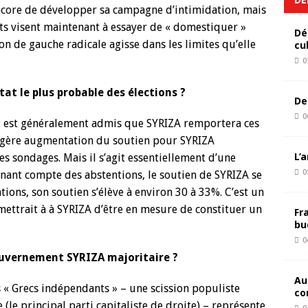
 encore de développer sa campagne d’intimidation, mais
forts visent maintenant à essayer de « domestiquer »
Dé
on de gauche radicale agisse dans les limites qu’elle
cu
0
tat le plus probable des élections ?
De
0
 il est généralement admis que SYRIZA remportera ces
légère augmentation du soutien pour SYRIZA
L’
es sondages. Mais il s’agit essentiellement d’une
0
tenant compte des abstentions, le soutien de SYRIZA se
tions, son soutien s’élève à environ 30 à 33%. C’est un
mettrait à à SYRIZA d’être en mesure de constituer un
Fr
bu
0
gouvernement SYRIZA majoritaire ?
Au
 « Grecs indépendants » – une scission populiste
co
(le principal parti capitaliste de droite) – représente