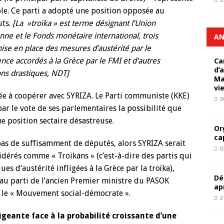
0
ble. Ce parti a adopté une position opposée au
uts.
[La »troïka » est terme désignant l’Union
e et le Fonds monétaire international, trois
AN
ise en place des mesures d’austérité par le
nce accordés à la Grèce par le FMI et d’autres
Ca
d’
ns drastiques, NDT]
Ma
vi
sée à coopérer avec SYRIZA. Le Parti communiste (KKE)
0
par le vote de ses parlementaires la possibilité que
 position sectaire désastreuse.
Or
ca
pas de suffisamment de députés, alors SYRIZA serait
0
idérés comme « Troikans » (c’est-à-dire des partis qui
es d’austérité infligées à la Grèce par la troïka),
Dé
au parti de l’ancien Premier ministre du PASOK
ap
 le « Mouvement social-démocrate ».
2
rigeante face à la probabilité croissante d’une