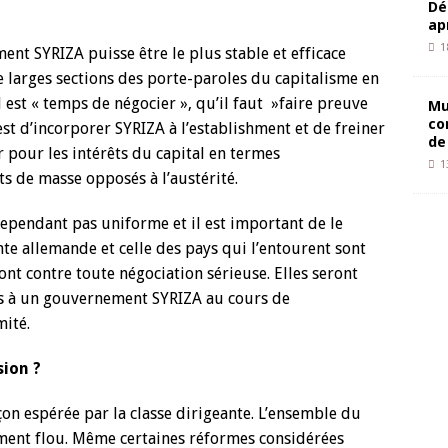
Dé
ap
1
ent SYRIZA puisse être le plus stable et efficace
De larges sections des porte-paroles du capitalisme en
l est « temps de négocier », qu’il faut »faire preuve
Mu
co
 est d’incorporer SYRIZA à l’establishment et de freiner
de
 pour les intérêts du capital en termes
1
 de masse opposés à l’austérité.
 cependant pas uniforme et il est important de le
nte allemande et celle des pays qui l’entourent sont
ont contre toute négociation sérieuse. Elles seront
ns à un gouvernement SYRIZA au cours de
mité.
ion ?
on espérée par la classe dirigeante. L’ensemble du
ent flou. Même certaines réformes considérées