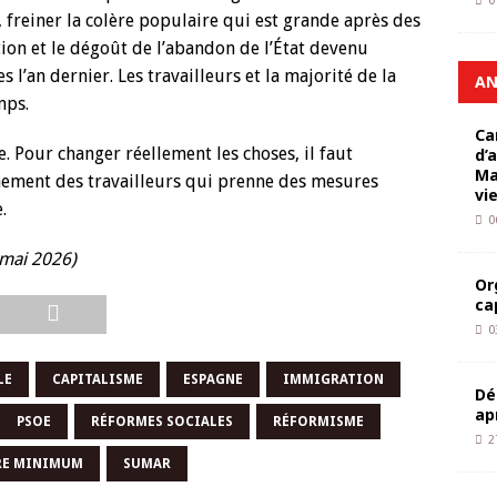
0
 freiner la colère populaire qui est grande après des
tion et le dégoût de l’abandon de l’État devenu
 l’an dernier. Les travailleurs et la majorité de la
AN
mps.
Ca
e. Pour changer réellement les choses, il faut
d’
Ma
nement des travailleurs qui prenne des mesures
vi
.
0
-mai 2026)
Or
ca
0
LE
CAPITALISME
ESPAGNE
IMMIGRATION
Dé
ap
PSOE
RÉFORMES SOCIALES
RÉFORMISME
2
RE MINIMUM
SUMAR