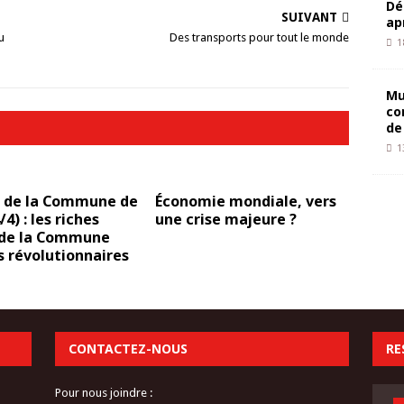
Dé
SUIVANT
ap
u
Des transports pour tout le monde
1
Mu
co
de
1
s de la Commune de
Économie mondiale, vers
/4) : les riches
une crise majeure ?
 de la Commune
s révolutionnaires
CONTACTEZ-NOUS
RE
Pour nous joindre :