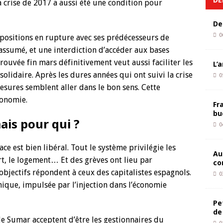
 crise de 2017 a aussi été une condition pour
De
0
positions en rupture avec ses prédécesseurs de
assumé, et une interdiction d’accéder aux bases
rouvée fin mars définitivement veut aussi faciliter les
L’
solidaire. Après les dures années qui ont suivi la crise
0
sures semblent aller dans le bon sens. Cette
conomie.
Fr
bu
ais pour qui ?
0
 est bien libéral. Tout le système privilégie les
Au
rt, le logement… Et des grèves ont lieu par
co
 objectifs répondent à ceux des capitalistes espagnols.
0
amique, impulsée par l’injection dans l’économie
Pe
de
e Sumar acceptent d’être les gestionnaires du