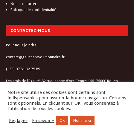
Nous contacter
Politique de confidentialité
CONTACTEZ-NOUS
Pour nous joindre :
contact@gaucherevolutionnaire.fr
(+33) 07.81.32.75.89
Les amis de l’Égalité, 82 rue Jeanne d’Arc Centre 166, 76000 Rouen
Notre site utilise des cookies dont certains sont
RESTEZ CONNECTÉ-E
indispensables pour assurer la bonne navigation. Certains
sont optionnels. En cliquant sur 'OK', vous consentez à
l'utilisation de tous les cookies.
Réglages
En savoir +
OK
Non merci