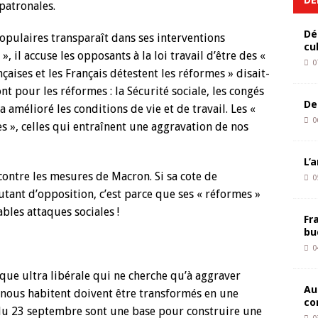
patronales.
Dé
pulaires transparaît dans ses interventions
cu
, il accuse les opposants à la loi travail d’être des «
0
nçaises et les Français détestent les réformes » disait-
ont pour les réformes : la Sécurité sociale, les congés
De
 amélioré les conditions de vie et de travail. Les «
0
es », celles qui entraînent une aggravation de nos
L’
contre les mesures de Macron. Si sa cote de
0
autant d’opposition, c’est parce que ses « réformes »
ables attaques sociales !
Fr
bu
0
ique ultra libérale qui ne cherche qu’à aggraver
Au
ui nous habitent doivent être transformés en une
co
t du 23 septembre sont une base pour construire une