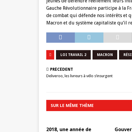
jeunes de défendre réellement leurs intér
Gauche Révolutionnaire participe à la F
de combat qui défende nos intérêts et q
Macron et du système capitaliste qu’il r
LOI TRAVAIL 2
MACRON
RÉS
PRÉCÉDENT
Deliveroo, les livreurs à vélo s’insurgent
SUR LE MÊME THÈME
2018, une année de
Gouver