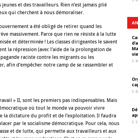
0
jeunes et des travailleurs. Rien n’est jamais plié
eux qui cherchent à nous démoraliser.
AN
ouvernement a été obligé de retirer quand les
ève massivement. Parce que rien ne résiste à la lutte
Ca
nisée et déterminée ! Les classes dirigeantes le savent
d’
Ma
ent la répression (avec l’aide de la prolongation de
vi
propagande raciste contre les migrants ou les
0
er, afin d’empêcher notre camp de se rassembler et
Or
ca
0
travail » II, sont les premiers pas indispensables. Mais
démocratique où tout le monde va pouvoir vivre
Dé
ap
 la dictature du profit et de l’exploitation. Il faudra
2
placer par le socialisme démocratique. Pour cela, nous
sse et de lutte, qui permette aux travailleurs et aux