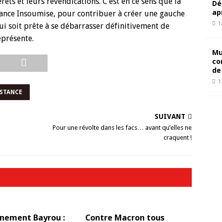
êts et leurs revendications. C’est en ce sens que la
Dé
ap
rance Insoumise, pour contribuer à créer une gauche
1
ui soit prête à se débarrasser définitivement de
eprésente.
Mu
co
de
1
ISTANCE
SUIVANT
Pour une révolte dans les facs… avant qu’elles ne
craquent !
nement Bayrou :
Contre Macron tous