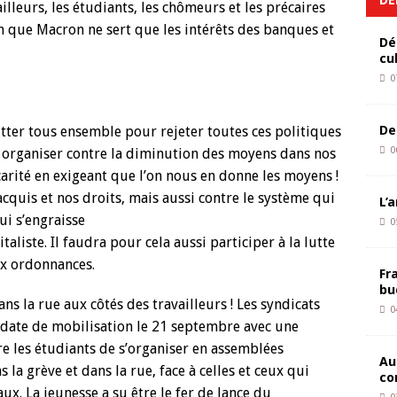
illeurs, les étudiants, les chômeurs et les précaires
n que Macron ne sert que les intérêts des banques et
Dé
cu
0
De
lutter tous ensemble pour rejeter toutes ces politiques
0
 organiser contre la diminution des moyens dans nos
écarité en exigeant que l’on nous en donne les moyens !
quis et nos droits, mais aussi contre le système qui
L’
ui s’engraisse
0
taliste. Il faudra pour cela aussi participer à la lutte
ux ordonnances.
Fr
bu
ns la rue aux côtés des travailleurs ! Les syndicats
0
e date de mobilisation le 21 septembre avec une
re les étudiants de s’organiser en assemblées
Au
 la grève et dans la rue, face à celles et ceux qui
co
x. La jeunesse a su être le fer de lance du