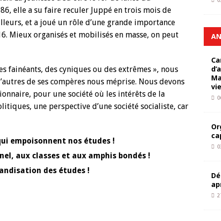
0
, elle a su faire reculer Juppé en trois mois de
illeurs, et a joué un rôle d’une grande importance
16. Mieux organisés et mobilisés en masse, on peut
AN
Ca
d’
s fainéants, des cyniques ou des extrêmes », nous
Ma
d’autres de ses compères nous méprise. Nous devons
vi
onnaire, pour une société où les intérêts de la
0
olitiques, une perspective d’une société socialiste, car
Or
ca
qui empoisonnent nos études !
0
el, aux classes et aux amphis bondés !
handisation des études !
Dé
ap
2