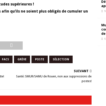
Dé
tudes supérieures !
ap
 afin qu’ils ne soient plus obligés de cumuler un
1
Mu
co
de
1
FACS
GRÈVE
POSTE
SÉLECTION
SUIVANT
tte!
Santé: SMUR/SAMU de Rouen, non aux suppressions de
postes!