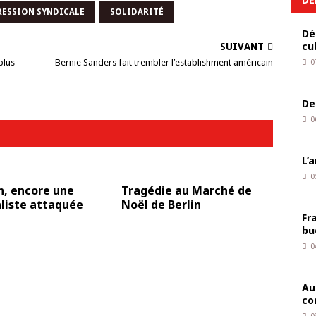
RESSION SYNDICALE
SOLIDARITÉ
Dé
cu
SUIVANT
plus
Bernie Sanders fait trembler l’establishment américain
0
De
0
L’
0
n, encore une
Tragédie au Marché de
liste attaquée
Noël de Berlin
Fr
bu
0
Au
co