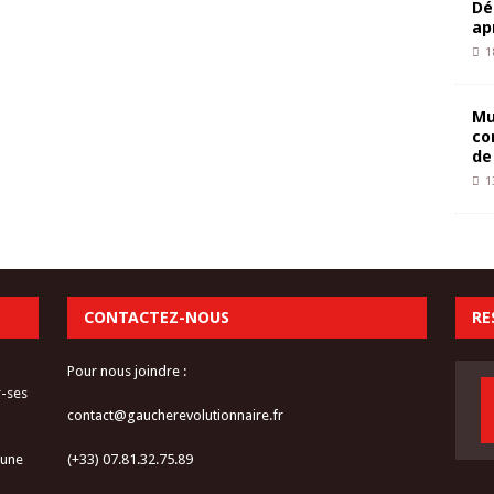
Dé
ap
1
Mu
co
de
1
CONTACTEZ-NOUS
RE
Pour nous joindre :
r-ses
contact@gaucherevolutionnaire.fr
 une
(+33) 07.81.32.75.89