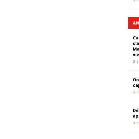
0
AN
Ca
d’
Ma
vi
0
Or
ca
0
Dé
ap
2