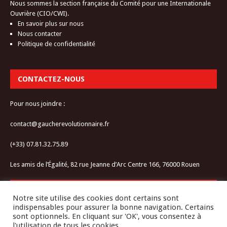
Nous sommes la section française du Comité pour une Internationale
Ouvrière (CIO/CWI).
En savoir plus sur nous
Nous contacter
Politique de confidentialité
CONTACTEZ-NOUS
Pour nous joindre :
contact@gaucherevolutionnaire.fr
(+33) 07.81.32.75.89
Les amis de l’Égalité, 82 rue Jeanne d’Arc Centre 166, 76000 Rouen
RESTEZ CONNECTÉ-E
Notre site utilise des cookies dont certains sont
indispensables pour assurer la bonne navigation. Certains
sont optionnels. En cliquant sur 'OK', vous consentez à
l'utilisation de tous les cookies.