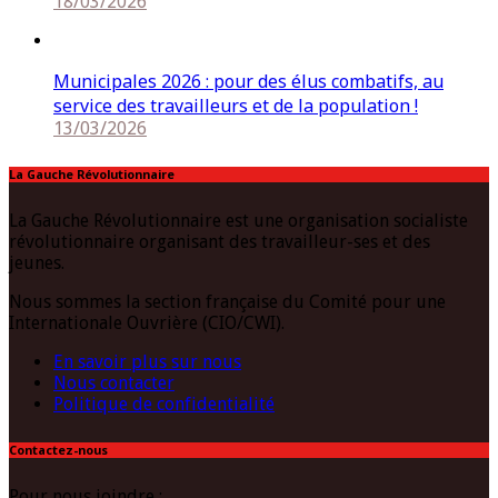
18/03/2026
Municipales 2026 : pour des élus combatifs, au
service des travailleurs et de la population !
13/03/2026
La Gauche Révolutionnaire
La Gauche Révolutionnaire est une organisation socialiste
révolutionnaire organisant des travailleur-ses et des
jeunes.
Nous sommes la section française du Comité pour une
Internationale Ouvrière (CIO/CWI).
En savoir plus sur nous
Nous contacter
Politique de confidentialité
Contactez-nous
Pour nous joindre :