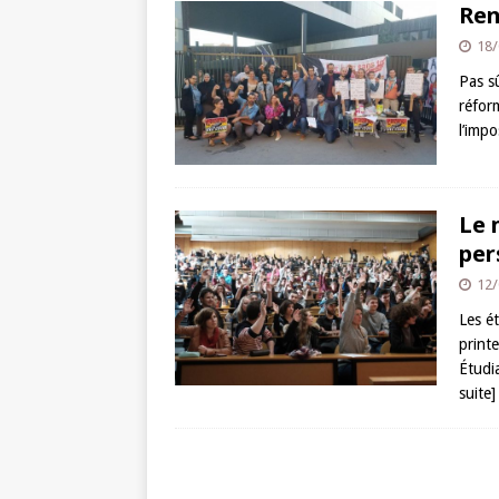
Ren
18/
Pas sû
réfor
l’imp
Le 
per
12/
Les ét
printe
Étudi
suite]