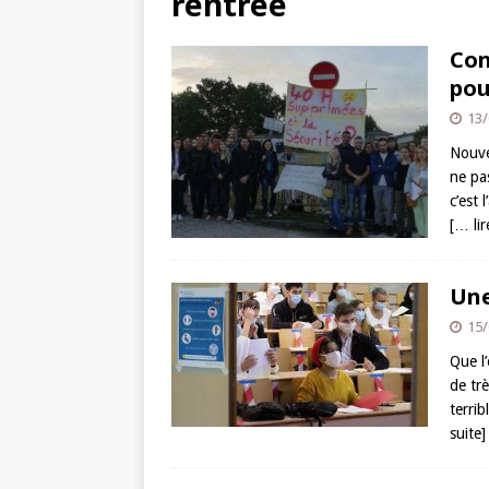
rentrée
Con
pou
13/
Nouve
ne pas
c’est 
[… lir
Une
15/
Que l
de trè
terri
suite]