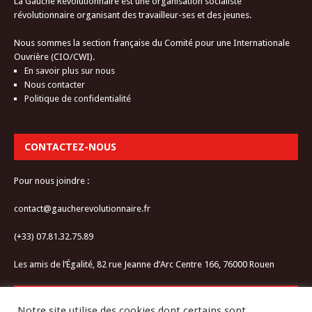
La Gauche Révolutionnaire est une organisation socialiste
révolutionnaire organisant des travailleur-ses et des jeunes.
Nous sommes la section française du Comité pour une Internationale
Ouvrière (CIO/CWI).
En savoir plus sur nous
Nous contacter
Politique de confidentialité
CONTACTEZ-NOUS
Pour nous joindre :
contact@gaucherevolutionnaire.fr
(+33) 07.81.32.75.89
Les amis de l’Égalité, 82 rue Jeanne d’Arc Centre 166, 76000 Rouen
RESTEZ CONNECTÉ-E
Notre site utilise des cookies dont certains sont