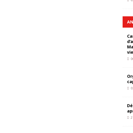
0
AN
Ca
d’
Ma
vi
0
Or
ca
0
Dé
ap
2