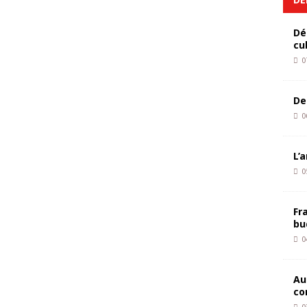
Dé
cu
0
De
0
L’
0
Fr
bu
0
Au
co