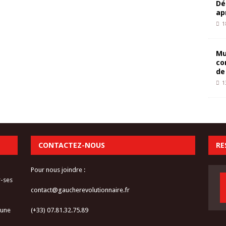
Dé
ap
1
Mu
co
de
1
CONTACTEZ-NOUS
RE
Pour nous joindre :
r-ses
contact@gaucherevolutionnaire.fr
 une
(+33) 07.81.32.75.89