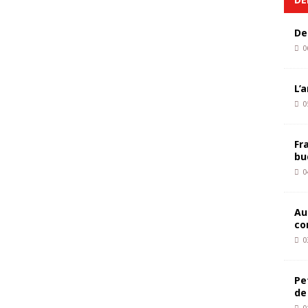
De
0
L’
0
Fr
bu
0
Au
co
0
Pe
de