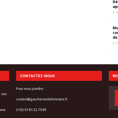
Dé
ap
1
Mu
co
de
1
CONTACTEZ-NOUS
RE
Pour nous joindre :
r-ses
contact@gaucherevolutionnaire.fr
 une
(+33) 07.81.32.75.89