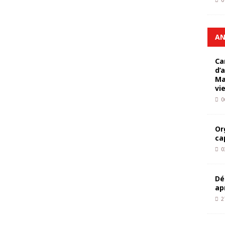
0
AN
Ca
d’
Ma
vi
0
Or
ca
0
Dé
ap
2