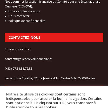
Nous sommes la section française du Comité pour une Internationale
Ouvrière (CIO/CWI).
En savoir plus sur nous
Nous contacter
Politique de confidentialité
CONTACTEZ-NOUS
Pour nous joindre :
contact@gaucherevolutionnaire.fr
(+33) 07.81.32.75.89
Les amis de l’Égalité, 82 rue Jeanne d’Arc Centre 166, 76000 Rouen
RESTEZ CONNECTÉ-E
Notre site utilise des cookies dont certains sont
indispensables pour assurer la bonne navigation. Certains
sont optionnels. En cliquant sur 'OK', vous consentez à
l'utilisation de tous les cookies.