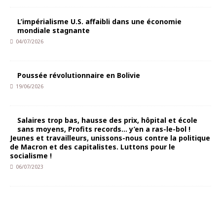
L’impérialisme U.S. affaibli dans une économie
mondiale stagnante
04/07/2026
Poussée révolutionnaire en Bolivie
19/06/2026
Salaires trop bas, hausse des prix, hôpital et école
sans moyens, Profits records… y’en a ras-le-bol !
Jeunes et travailleurs, unissons-nous contre la politique
de Macron et des capitalistes. Luttons pour le
socialisme !
06/07/2023