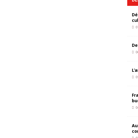
Dé
cu
0
De
0
L’
0
Fr
bu
0
Au
co