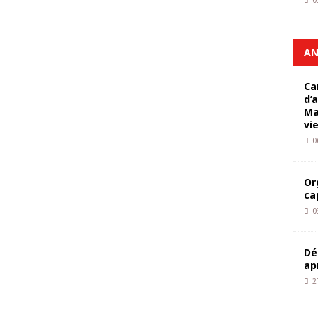
0
AN
Ca
d’
Ma
vi
0
Or
ca
0
Dé
ap
2