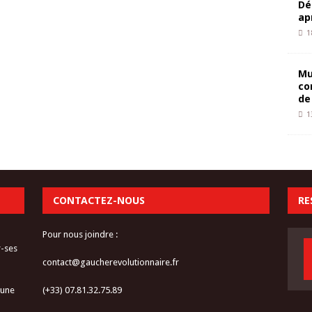
Dé
ap
1
Mu
co
de
1
CONTACTEZ-NOUS
RE
Pour nous joindre :
r-ses
contact@gaucherevolutionnaire.fr
 une
(+33) 07.81.32.75.89