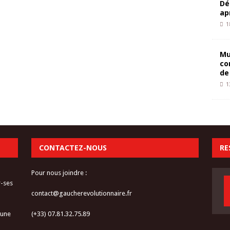
Dé
ap
1
Mu
co
de
1
CONTACTEZ-NOUS
RE
Pour nous joindre :
r-ses
contact@gaucherevolutionnaire.fr
 une
(+33) 07.81.32.75.89