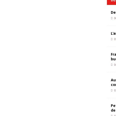
De
0
L’
0
Fr
bu
0
Au
co
0
Pe
de