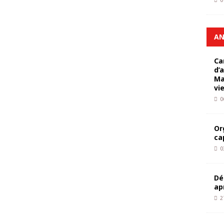
0
AN
Ca
d’
Ma
vi
0
Or
ca
0
Dé
ap
2