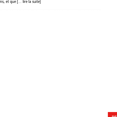
ions, et que
[… lire la suite]
DE