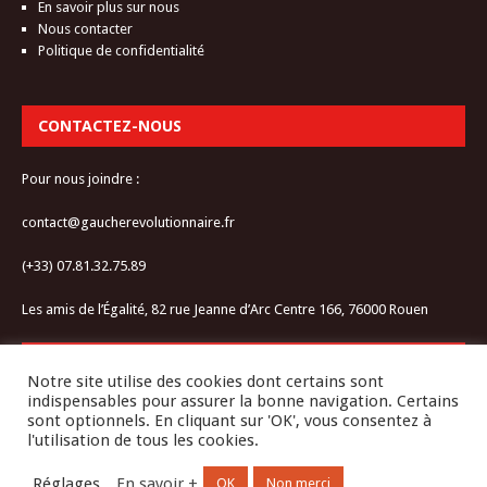
En savoir plus sur nous
Nous contacter
Politique de confidentialité
CONTACTEZ-NOUS
Pour nous joindre :
contact@gaucherevolutionnaire.fr
(+33) 07.81.32.75.89
Les amis de l’Égalité, 82 rue Jeanne d’Arc Centre 166, 76000 Rouen
RESTEZ CONNECTÉ-E
Notre site utilise des cookies dont certains sont
indispensables pour assurer la bonne navigation. Certains
sont optionnels. En cliquant sur 'OK', vous consentez à
l'utilisation de tous les cookies.
Réglages
En savoir +
OK
Non merci