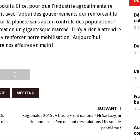
duits. Et ce, pour que l’industrie agroalimentaire
fait avec l’appui des gouvernements qui renforcent le
Dé
cu
sur la planète sans aucun contrôle des populations !
0
mat en un gigantesque marché ! Il n’y a rien à attendre
y renforcer notre mobilisation ! Aujourd’hui
e nos affaires en main !
De
0
L’
0
GIE
MEETING
Fr
bu
SUIVANT
0
 Ou
Régionales 2015 : A bas le Front national ! Ni Sarkozy, ni
é des
Hollande ni Le Pen ne sont des solutions ! Ils sont le
Au
problème !
co