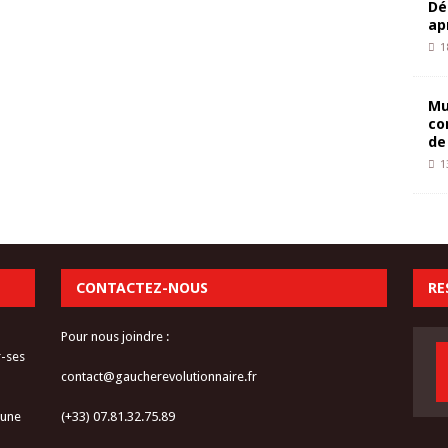
Dé
ap
1
Mu
co
de
1
CONTACTEZ-NOUS
RE
Pour nous joindre :
r-ses
contact@gaucherevolutionnaire.fr
 une
(+33) 07.81.32.75.89