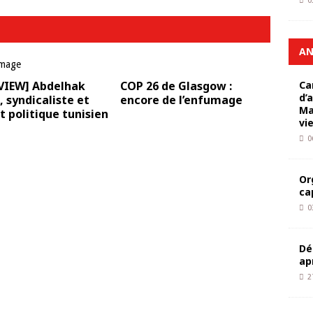
0
AN
VIEW] Abdelhak
COP 26 de Glasgow :
Ca
d’
, syndicaliste et
encore de l’enfumage
Ma
t politique tunisien
vi
0
Or
ca
0
Dé
ap
2