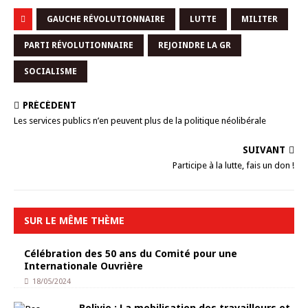
GAUCHE RÉVOLUTIONNAIRE
LUTTE
MILITER
PARTI RÉVOLUTIONNAIRE
REJOINDRE LA GR
SOCIALISME
PRÉCÉDENT
Les services publics n’en peuvent plus de la politique néolibérale
SUIVANT
Participe à la lutte, fais un don !
SUR LE MÊME THÈME
Célébration des 50 ans du Comité pour une
Internationale Ouvrière
18/05/2024
Bolivie : La mobilisation des travailleurs et