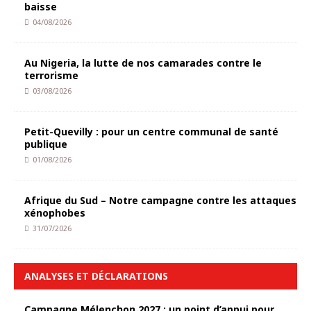
baisse
04/08/2026
Au Nigeria, la lutte de nos camarades contre le
terrorisme
03/08/2026
Petit-Quevilly : pour un centre communal de santé
publique
01/08/2026
Afrique du Sud – Notre campagne contre les attaques
xénophobes
31/07/2026
ANALYSES ET DÉCLARATIONS
Campagne Mélenchon 2027 : un point d’appui pour