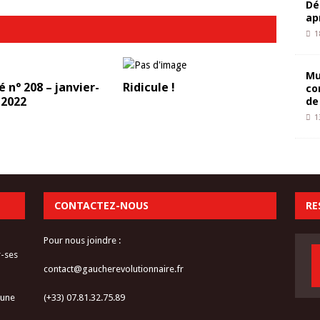
Dé
ap
1
Mu
é n° 208 – janvier-
Ridicule !
co
 2022
de
1
CONTACTEZ-NOUS
RE
Pour nous joindre :
r-ses
contact@gaucherevolutionnaire.fr
 une
(+33) 07.81.32.75.89