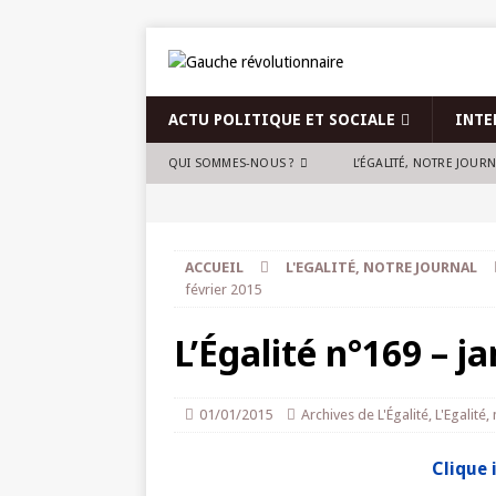
ACTU POLITIQUE ET SOCIALE
INTE
QUI SOMMES-NOUS ?
L’ÉGALITÉ, NOTRE JOUR
ACCUEIL
L'EGALITÉ, NOTRE JOURNAL
février 2015
L’Égalité n°169 – j
01/01/2015
Archives de L'Égalité
,
L'Egalité,
Clique i