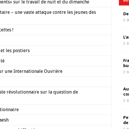
nts» sur le travail de nuit et du dimanche
taire – une vaste attaque contre les jeunes des
De
0
ettes !
L’
0
et les postiers
Fr
ité
bu
r une Internationale Ouvrière
0
Au
te révolutionnaire sur la question de
co
0
tionnaire
Pe
Daesh
de