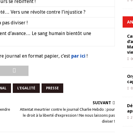
0
urs se rebiffent !
té… Vers une révolte contre l’injustice ?
AN
 pas diviser !
ivent d’avance… Le sang humain bientôt une
Ca
d’
Ma
vi
re journal en format papier, c’est
par ici
!
0
Or
ca
NAL
L'EGALITÉ
PRESSE
0
SUIVANT
Dé
prendre
Attentat meurtrier contre le journal Charlie Hebdo : pour
ap
le droit à la liberté d’expression ! Ne nous laissons pas
2
diviser !