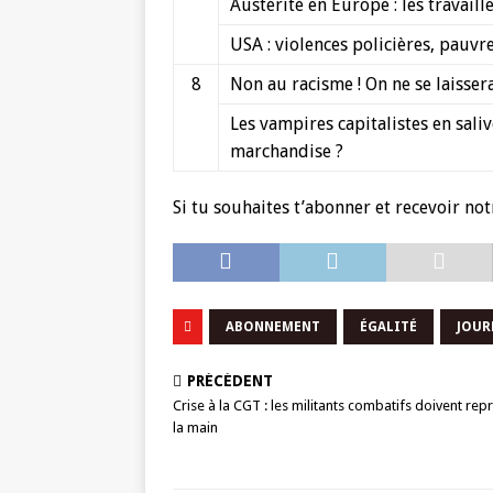
Austérité en Europe : les travaille
USA : violences policières, pauvre
8
Non au racisme ! On ne se laissera
Les vampires capitalistes en sal
marchandise ?
Si tu souhaites t’abonner et recevoir not
ABONNEMENT
ÉGALITÉ
JOUR
PRÉCÉDENT
Crise à la CGT : les militants combatifs doivent re
la main