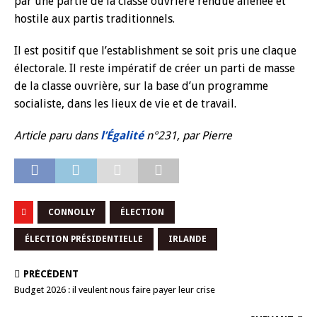
par une partie
de la classe ouvrière rendue
aliénée et
hostile aux partis
traditionnels.
Il est positif que l’establish
ment se soit pris une claque
électorale. Il reste impératif
de créer un parti de masse
de la classe ouvrière, sur la
base d’un programme
socia
liste, dans les lieux de vie et
de travail.
Article paru dans
l’Égalité
n°231, par Pierre
CONNOLLY
ÉLECTION
ÉLECTION PRÉSIDENTIELLE
IRLANDE
PRÉCÉDENT
Budget 2026 : il veulent nous faire payer leur crise