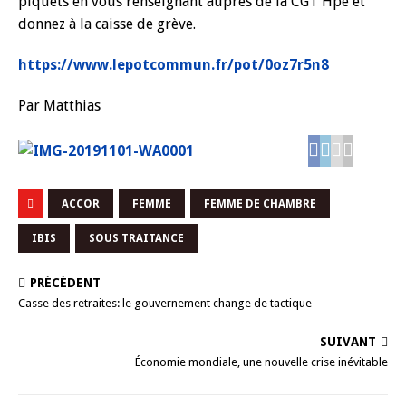
piquets en vous renseignant auprès de la CGT Hpe et
donnez à la caisse de grève.
https://www.lepotcommun.fr/pot/0oz7r5n8
Par Matthias
ACCOR
FEMME
FEMME DE CHAMBRE
IBIS
SOUS TRAITANCE
PRÉCÉDENT
Casse des retraites: le gouvernement change de tactique
SUIVANT
Économie mondiale, une nouvelle crise inévitable