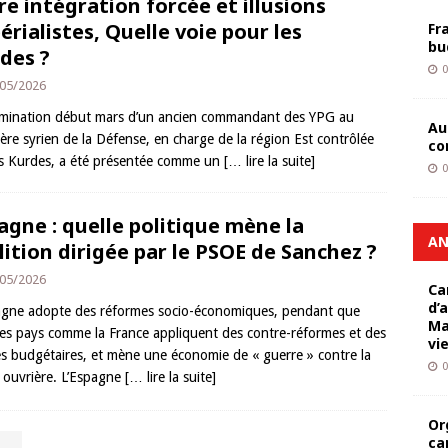
re intégration forcée et illusions
érialistes, Quelle voie pour les
Fr
bu
des ?
0
05/2026
mination début mars d’un ancien commandant des YPG au
Au
tère syrien de la Défense, en charge de la région Est contrôlée
co
es Kurdes, a été présentée comme un
[… lire la suite]
0
agne : quelle politique mène la
AN
lition dirigée par le PSOE de Sanchez ?
05/2026
Ca
d’
agne adopte des réformes socio-économiques, pendant que
Ma
res pays comme la France appliquent des contre-réformes et des
vi
s budgétaires, et mène une économie de « guerre » contre la
0
e ouvrière. L’Espagne
[… lire la suite]
Or
ca