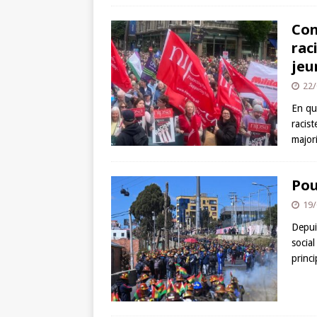
Con
rac
jeu
22/
En que
racist
major
Pou
19/
Depui
socia
princi