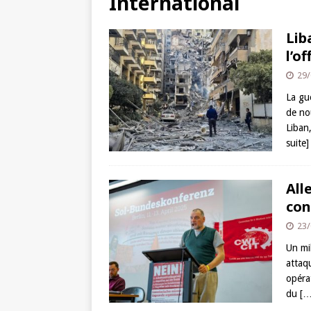
International
Lib
l’o
29/
La gu
de nou
Liban,
suite]
All
con
23/
Un mi
attaqu
opéra
du
[…