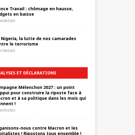
ance Travail : chômage en hausse,
dgets en baisse
4/08/2026
 Nigeria, la lutte de nos camarades
ntre le terrorisme
3/08/2026
ALYSES ET DÉCLARATIONS
mpagne Mélenchon 2027 : un point
appui pour construire la riposte face à
cron et à sa politique dans les mois qui
ennent !
6/05/2026
ganisons-nous contre Macron et les
pitalistes ! Ripostons tous ensemble !