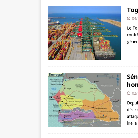
Tog
04/
Le To
contrô
généra
Sén
hom
02/
Depui
décem
attaq
lire la