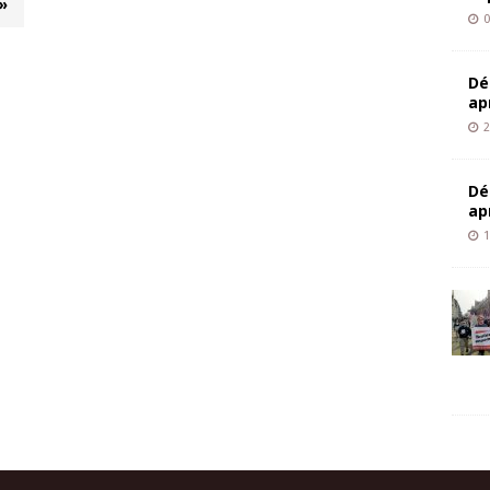
»
0
Dé
ap
2
Dé
ap
1