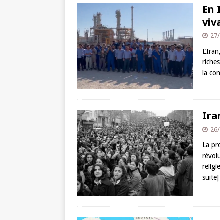
En 
viv
27/
L’Iran
riches
la co
Ira
26/
La pr
révol
relig
suite]