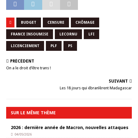
BUDGET
CENSURE
CHÔMAGE
FRANCE INSOUMISE
LECORNU
LFI
LICENCIEMENT
PLF
PS
PRÉCÉDENT
On a le droit d’être trans !
SUIVANT
Les 18 jours qui ébranlèrent Madagascar
SUR LE MÊME THÈME
2026 : dernière année de Macron, nouvelles attaques
04/05/2026