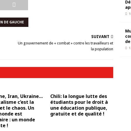
Dé
ap
1
N DE GAUCHE
Mu
co
SUIVANT
de
Un gouvernement de « combat » contre les travailleurs et
1
la population
ne, Iran, Ukraine…
Chili: la longue lutte des
talisme c’est la
étudiants pour le droit à
et le chaos. Un
une éducation publique,
monde est
gratuite et de qualité !
aire : un monde
te !