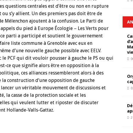
0
es questions centrales est d’être ou non en rupture
t ou s’y allient. Un des premiers pas doit être de
s de Mélenchon ajoutent à la confusion. Le Parti de
AN
 appels du pied à Europe Écologie – Les Verts pour
 ce parti a participé et soutient le gouvernement
Ca
d’
 faire liste commune à Grenoble avec eux en
Ma
même d’une nouvelle gauche possible avec EELV.
vi
c le PCF qui dit vouloir pousser à gauche le PS ou qui
0
’est-ce que signifie alors être en opposition à la
politique, ces alliances ressembleront alors à des
Or
e la construction d’une opposition de gauche
ca
 lancer un véritable mouvement de discussions et
0
é, la casse de la protection sociale et les
lles qui veulent lutter et riposter de discuter
Dé
nt Hollande-Valls-Gattaz.
ap
2