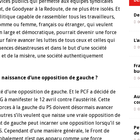
rvices publics qui permette aux équipes syndicales
t, de Goodyear à la Redoute, de ne plus être isolés. Et
De
itique capable de rassembler tous les travailleurs,
0
 homme ou femme, français ou étranger, qui veulent
ion large et démocratique, pourrait devenir une force
 faire avancer les luttes de tous ceux et celles qui
L’
ences désastreuses et dans le but d’une société
0
n et de la misère, une société authentiquement
Fr
bu
a naissance d’une opposition de gauche ?
0
é d’une opposition de gauche. Et le PCF a décidé de
Au
PG à manifester le 12 avril contre l’austérité. Cette
co
forces à la gauche du PS doivent désormais avancer
0
’autres s’ils veulent que naisse une vraie opposition de
ont de gauche peut incarner une opposition lorsqu’il se
Pe
. Cependant d’une manière générale, le Front de
de
globalement n’est pas apparu comme une force