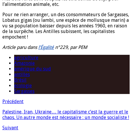
l’alimentation animale, etc.
Pour ne rien arranger, un des consommateurs de Sargasses,
Lobatus gigas (ou lambi, une espèce de mollusque marin) a
vu sa population baisser depuis les années 1960, en raison
de la surpêche. Les Antilles subissent, les capitalistes
empochent !
Article paru dans
l’Égalité
n°229, par PEM
agriculture
Amazonie
amérique du sud
antilles
Brésil
écologie
Sargasses
Précédent
Palestine, Iran, Ukraine… le capitalisme c’est la guerre et le
chaos. Un autre monde est nécessaire : un monde socialiste !
Suivant