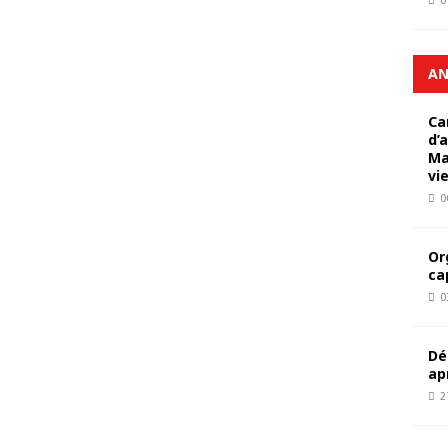
0
AN
Ca
d’
Ma
vi
0
Or
ca
0
Dé
ap
2