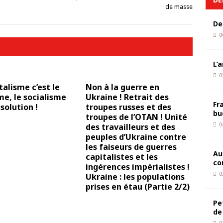
de masse
De
0
L’
0
talisme c’est le
Non à la guerre en
e, le socialisme
Ukraine ! Retrait des
Fr
 solution !
troupes russes et des
bu
troupes de l’OTAN ! Unité
des travailleurs et des
0
peuples d’Ukraine contre
les faiseurs de guerres
Au
capitalistes et les
co
ingérences impérialistes !
0
Ukraine : les populations
prises en étau (Partie 2/2)
Pe
de