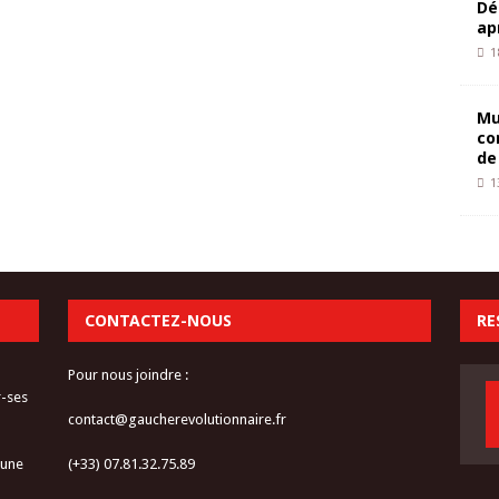
Dé
ap
1
Mu
co
de
1
CONTACTEZ-NOUS
RE
Pour nous joindre :
r-ses
contact@gaucherevolutionnaire.fr
 une
(+33) 07.81.32.75.89