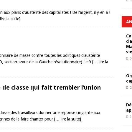
0
 aux plans d’austérité des capitalistes ! De l’argent, il y en a !
ire la suite]
AN
Ca
d’
Ma
vi
nnaire de masse contre toutes les politiques d’austérité
0
O, section-sœur de la Gauche révolutionnaire) Le 9
[… lire la
Or
ca
de classe qui fait trembler l’union
0
Dé
ap
lasse des travailleurs donner une réponse cinglante aux
2
éennes de la faire chanter pour
[… lire la suite]