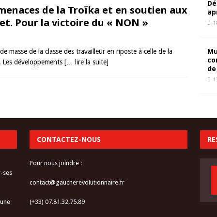
Dé
menaces de la Troïka et en soutien aux
ap
llet. Pour la victoire du « NON »
1
Mu
masse de la classe des travailleur en riposte à celle de la
co
es! Les développements
[… lire la suite]
de
1
CONTACTEZ-NOUS
RE
Pour nous joindre :
r-ses
contact@gaucherevolutionnaire.fr
 une
(+33) 07.81.32.75.89