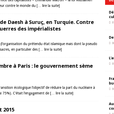
ervice des capitalistes – Emmanuel Macron – la loi Rebsamen
leur contre le monde du
[… lire la suite]
Dé
cu
de Daesh à Suruç, en Turquie. Contre
0
guerres des impérialistes
De
0
h (l’organisation du prétendu état islamique mais dont la pseudo
assacres, en particulier des
[… lire la suite]
L’
0
mbre à Paris : le gouvernement sème
Fr
bu
ansition écologique l’objectif de réduire la part du nucléaire à
0
hui 75%). C’était l’engagement de
[… lire la suite]
Au
co
ût 2015