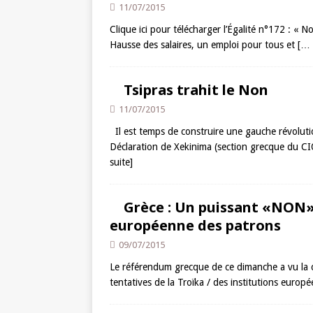
11/07/2015
Clique ici pour télécharger l’Égalité n°172 : « Non
Hausse des salaires, un emploi pour tous et
[… l
Tsipras trahit le Non
11/07/2015
Il est temps de construire une gauche révolutio
Déclaration de Xekinima (section grecque du CI
suite]
Grèce : Un puissant «NON» 
européenne des patrons
09/07/2015
Le référendum grecque de ce dimanche a vu la c
tentatives de la Troïka / des institutions europ