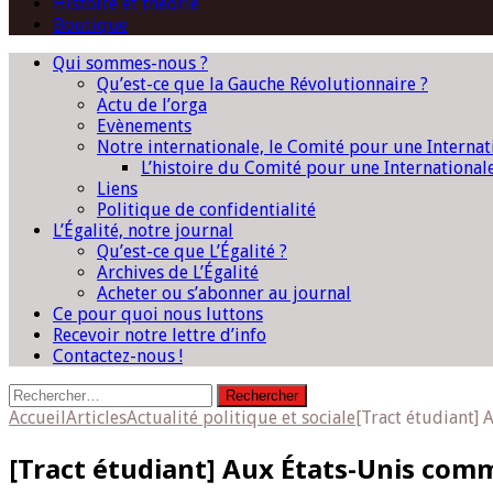
Histoire et théorie
Boutique
Qui sommes-nous ?
Qu’est-ce que la Gauche Révolutionnaire ?
Actu de l’orga
Evènements
Notre internationale, le Comité pour une Interna
L’histoire du Comité pour une International
Liens
Politique de confidentialité
L’Égalité, notre journal
Qu’est-ce que L’Égalité ?
Archives de L’Égalité
Acheter ou s’abonner au journal
Ce pour quoi nous luttons
Recevoir notre lettre d’info
Contactez-nous !
Rechercher :
Accueil
Articles
Actualité politique et sociale
[Tract étudiant] 
[Tract étudiant] Aux États-Unis comme