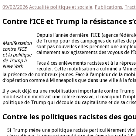
09/02/2026
Actualité politique et sociale
,
Publications
,
Tract
Contre l’ICE et Trump la résistance s
Depuis l’année dernière, l’ICE (agence fédéra
de Trump pour des campagnes de rafles de pré
Manifestation
sont pas nouvelles elles prennent une ampleur
contre l’ICE
calmement aux agissements des voyous de l’I
et la politique
de Trump à
Face à ces enlèvements racistes et à la répre
New York
reculer. Cette mobilisation a culminé à Minne
la présence de nombreux jeunes. Face à l’ampleur de la mobil
d’opération comme à Minneapolis que dans une ville à la fois
Il y avait déjà eu une mobilisation importante contre Trump 
mobilisation montrait une colère massive, il manquait l’impl
politique de Trump qui découle du capitalisme et de sa crise
Contre les politiques racistes des 
Si Trump mène une politique raciste particulièrement violen
séparatisme, la répression militaire des émeutes suite à l