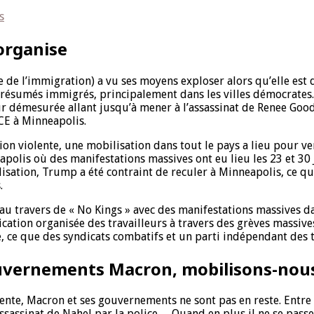
s
’organise
le de l’immigration) a vu ses moyens exploser alors qu’elle est
sumés immigrés, principalement dans les villes démocrates. Si 
 démesurée allant jusqu’à mener à l’assassinat de Renee Good e
CE à Minneapolis.
ssion violente, une mobilisation dans tout le pays a lieu pour 
apolis où des manifestations massives ont eu lieu les 23 et 30 
isation, Trump a été contraint de reculer à Minneapolis, ce qu
.
au travers de « No Kings » avec des manifestations massives da
ication organisée des travailleurs à travers des grèves massiv
, ce que des syndicats combatifs et un parti indépendant des t
gouvernements Macron, mobilisons-nous
te, Macron et ses gouvernements ne sont pas en reste. Entre aut
’assassinat de Nahel par la police… Quand en plus il ne se pass