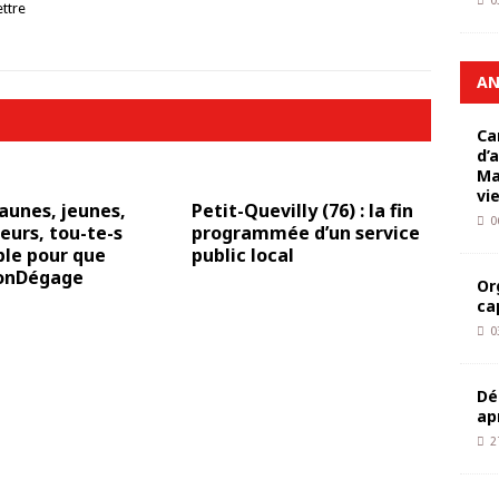
0
ettre
AN
Ca
d’
Ma
vi
jaunes, jeunes,
Petit-Quevilly (76) : la fin
0
leurs, tou-te-s
programmée d’un service
le pour que
public local
onDégage
Or
ca
0
Dé
ap
2