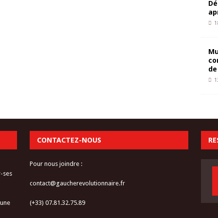
Dé
ap
1
Mu
co
de
1
CONTACTEZ-NOUS
RE
Pour nous joindre :
r-ses
contact@gaucherevolutionnaire.fr
 une
(+33) 07.81.32.75.89