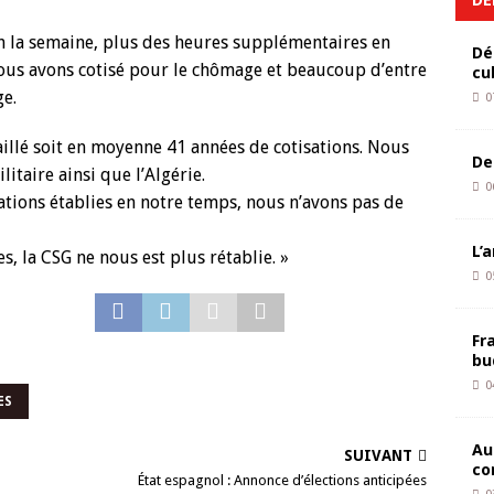
 h la semaine, plus des heures supplémentaires en
Dé
 nous avons cotisé pour le chômage et beaucoup d’entre
cu
e.
0
aillé soit en moyenne 41 années de cotisations. Nous
De
itaire ainsi que l’Algérie.
0
tions établies en notre temps, nous n’avons pas de
L’
, la CSG ne nous est plus rétablie. »
0
Fr
bu
0
ES
Au
SUIVANT
co
État espagnol : Annonce d’élections anticipées