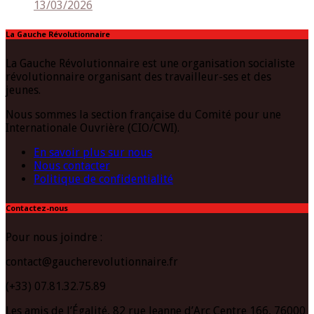
13/03/2026
La Gauche Révolutionnaire
La Gauche Révolutionnaire est une organisation socialiste
révolutionnaire organisant des travailleur-ses et des
jeunes.
Nous sommes la section française du Comité pour une
Internationale Ouvrière (CIO/CWI).
En savoir plus sur nous
Nous contacter
Politique de confidentialité
Contactez-nous
Pour nous joindre :
contact@gaucherevolutionnaire.fr
(+33) 07.81.32.75.89
Les amis de l’Égalité, 82 rue Jeanne d’Arc Centre 166, 76000