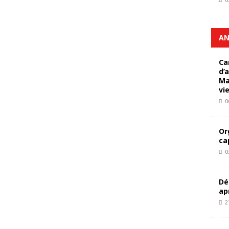
0
AN
Ca
d’
Ma
vi
0
Or
ca
0
Dé
ap
2