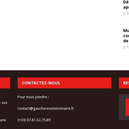
Dé
ap
1
Mu
co
de
1
CONTACTEZ-NOUS
RE
Pour nous joindre :
r-ses
contact@gaucherevolutionnaire.fr
 une
(+33) 07.81.32.75.89