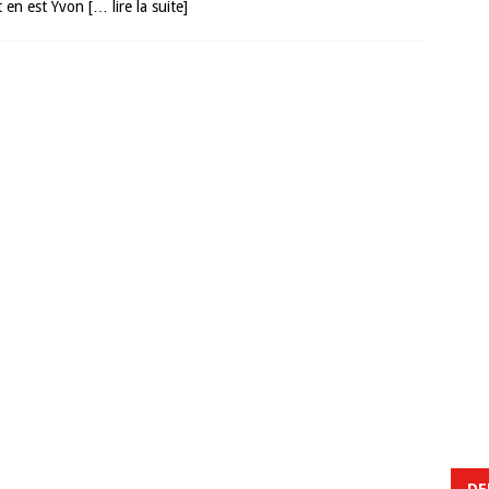
t en est Yvon
[… lire la suite]
DE