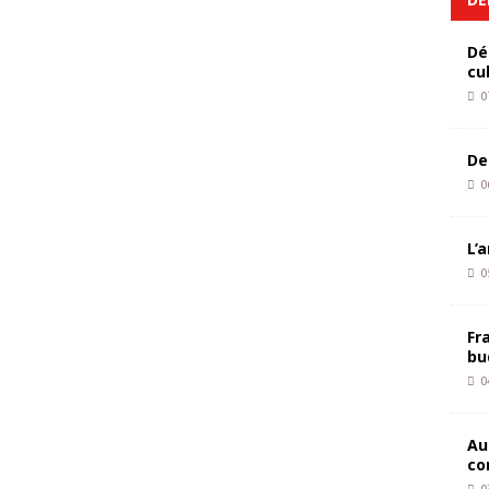
Dé
cu
0
De
0
L’
0
Fr
bu
0
Au
co