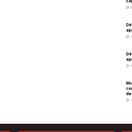
ca
0
Dé
ap
2
Dé
ap
1
Mu
co
de
1