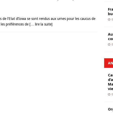
Fr
bu
ns de l’Etat d’Iowa se sont rendus aux urnes pour les caucus de
0
té les préférences de
[… lire la suite]
Au
co
0
AN
Ca
d’
Ma
vi
0
Or