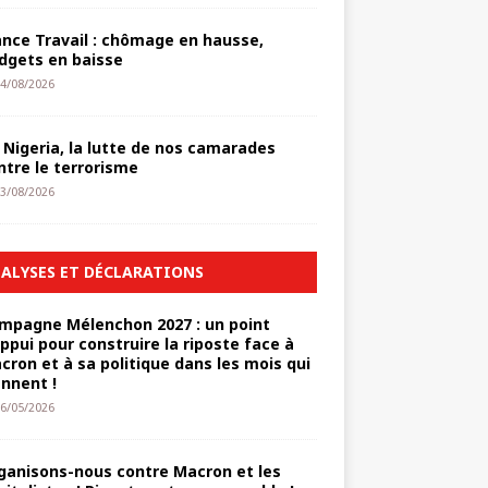
ance Travail : chômage en hausse,
dgets en baisse
4/08/2026
 Nigeria, la lutte de nos camarades
ntre le terrorisme
3/08/2026
ALYSES ET DÉCLARATIONS
mpagne Mélenchon 2027 : un point
appui pour construire la riposte face à
cron et à sa politique dans les mois qui
ennent !
6/05/2026
ganisons-nous contre Macron et les