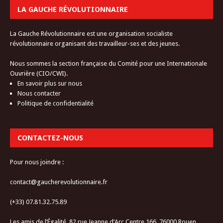
LA GAUCHE RÉVOLUTIONNAIRE
La Gauche Révolutionnaire est une organisation socialiste
révolutionnaire organisant des travailleur-ses et des jeunes.
Nous sommes la section française du Comité pour une Internationale
Ouvrière (CIO/CWI).
En savoir plus sur nous
Nous contacter
Politique de confidentialité
CONTACTEZ-NOUS
Pour nous joindre :
contact@gaucherevolutionnaire.fr
(+33) 07.81.32.75.89
Les amis de l’Égalité, 82 rue Jeanne d’Arc Centre 166, 76000 Rouen