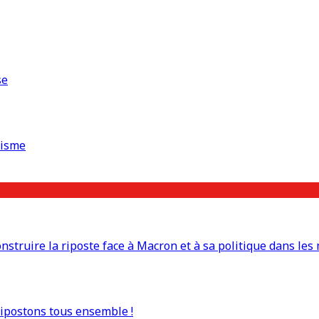
se
risme
truire la riposte face à Macron et à sa politique dans les 
Ripostons tous ensemble !