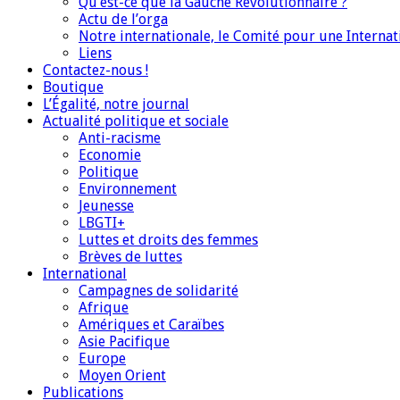
Qu’est-ce que la Gauche Révolutionnaire ?
Actu de l’orga
Notre internationale, le Comité pour une Interna
Liens
Contactez-nous !
Boutique
L’Égalité, notre journal
Actualité politique et sociale
Anti-racisme
Economie
Politique
Environnement
Jeunesse
LBGTI+
Luttes et droits des femmes
Brèves de luttes
International
Campagnes de solidarité
Afrique
Amériques et Caraïbes
Asie Pacifique
Europe
Moyen Orient
Publications