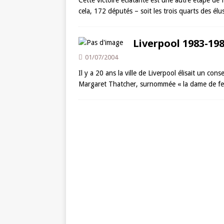
Cette victoire éclatante est une autre étape de 
cela, 172 députés – soit les trois quarts des él
Liverpool 1983-198
01/07/2004
Il y a 20 ans la ville de Liverpool élisait un cons
Margaret Thatcher, surnommée « la dame de f