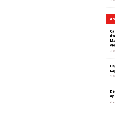
0
AN
Ca
d’
Ma
vi
0
Or
ca
0
Dé
ap
2