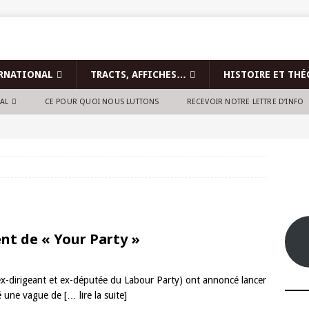
RNATIONAL
TRACTS, AFFICHES…
HISTOIRE ET THÉ
NAL
CE POUR QUOI NOUS LUTTONS
RECEVOIR NOTRE LETTRE D’INFO
nt de « Your Party »
(ex-dirigeant et ex-députée du Labour Party) ont annoncé lancer
ité une vague de
[… lire la suite]