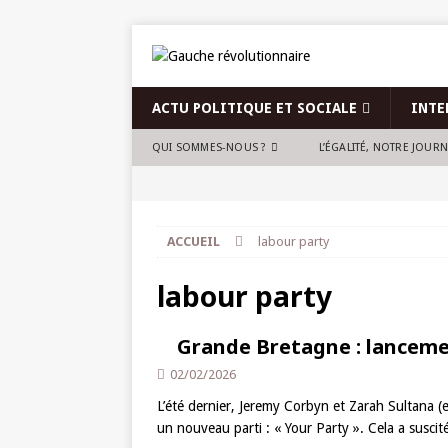
ACTU POLITIQUE ET SOCIALE
INTE
QUI SOMMES-NOUS ?
L’ÉGALITÉ, NOTRE JOUR
ACCUEIL
labour party
labour party
Grande Bretagne : lanceme
02/02/2026
L’été dernier, Jeremy Corbyn et Zarah Sultana 
un nouveau parti : « Your Party ». Cela a susc