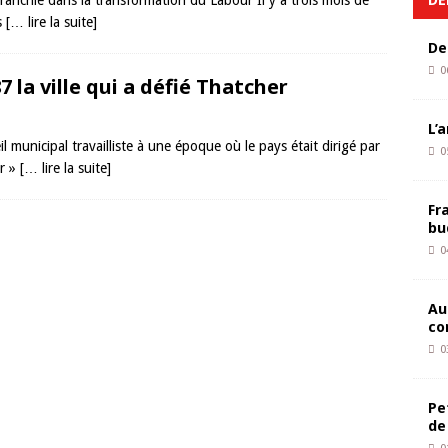
franchie dans la transformation du Labour Il y a trois mois de
us
[… lire la suite]
De
0
7 la ville qui a défié Thatcher
L’
eil municipal travailliste à une époque où le pays était dirigé par
0
er »
[… lire la suite]
Fr
bu
0
Au
co
0
Pe
de