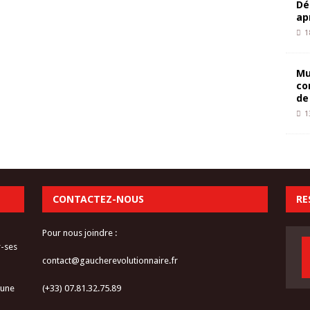
Dé
ap
1
Mu
co
de
1
CONTACTEZ-NOUS
RE
Pour nous joindre :
r-ses
contact@gaucherevolutionnaire.fr
 une
(+33) 07.81.32.75.89