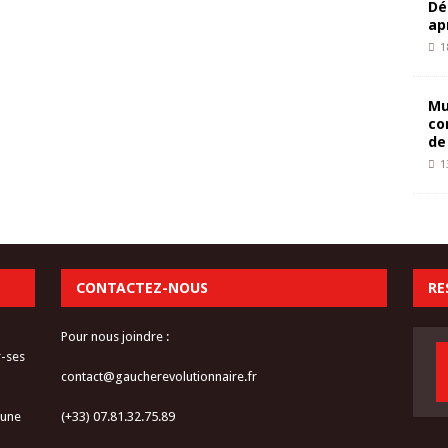
Dé
ap
1
Mu
co
de
1
CONTACTEZ-NOUS
RE
Pour nous joindre :
r-ses
contact@gaucherevolutionnaire.fr
 une
(+33) 07.81.32.75.89