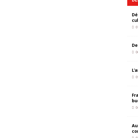
Dé
cu
0
De
0
L’
0
Fr
bu
0
Au
co