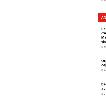
0
AN
Ca
d’
Ma
vi
0
Or
ca
0
Dé
ap
2