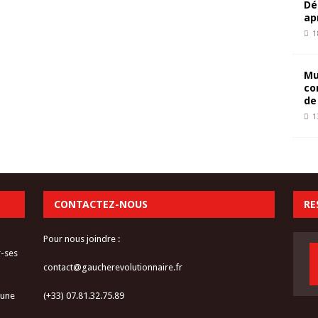
Dé
ap
1
Mu
co
de
1
CONTACTEZ-NOUS
RE
Pour nous joindre :
r-ses
contact@gaucherevolutionnaire.fr
 une
(+33) 07.81.32.75.89