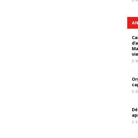
0
AN
Ca
d’
Ma
vi
0
Or
ca
0
Dé
ap
2