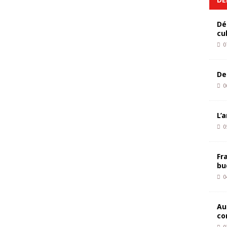
Dé
cu
0
De
0
L’
0
Fr
bu
0
Au
co