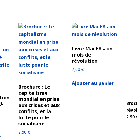
Livre Mai 68 – un
mois de
révolution
7,00
€
Ajouter au panier
Brochure : Le
capitalisme
tion
mondial en prise
9-
Broch
aux crises et aux
révo
conflits, et la
lutte pour le
2,50
socialisme
2,50
€