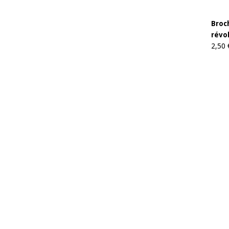
Broch
révo
2,50