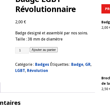
Révolutionnaire
PR
2,00
€
Badg
2,00
Badge designé et assemblé par nos soins.
Taille : 38 mm de diamètre
Ajouter au panier
Catégorie :
Badges
Étiquettes :
Badge
,
GR
,
LGBT
,
Révolution
Broc
de l
2,50
ntaires