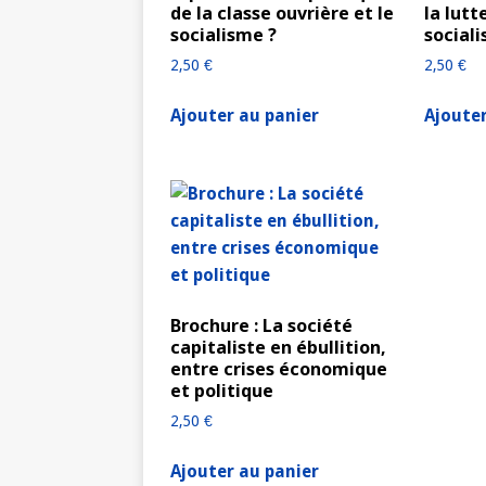
de la classe ouvrière et le
la lutt
socialisme ?
social
2,50
€
2,50
€
Ajouter au panier
Ajouter
Brochure : La société
capitaliste en ébullition,
entre crises économique
et politique
2,50
€
Ajouter au panier