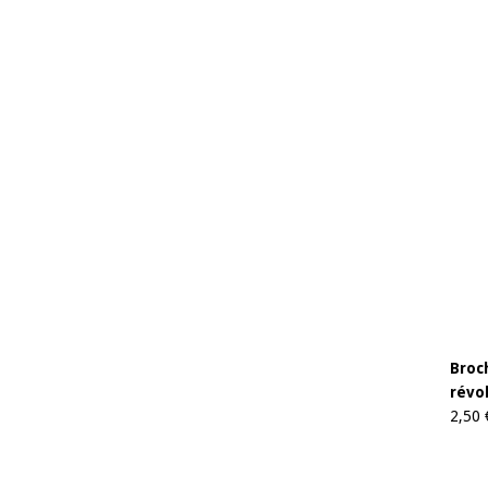
Broch
révo
2,50