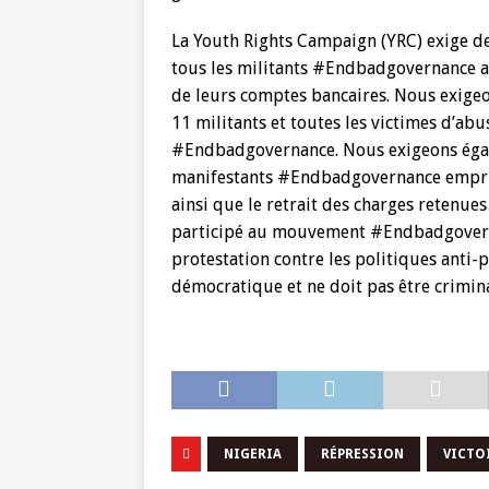
La Youth Rights Campaign (YRC) exige d
tous les militants #Endbadgovernance acq
de leurs comptes bancaires. Nous exige
11 militants et toutes les victimes d’a
#Endbadgovernance. Nous exigeons égal
manifestants #Endbadgovernance empris
ainsi que le retrait des charges retenue
participé au mouvement #Endbadgovern
protestation contre les politiques anti-
démocratique et ne doit pas être crimina
NIGERIA
RÉPRESSION
VICTO