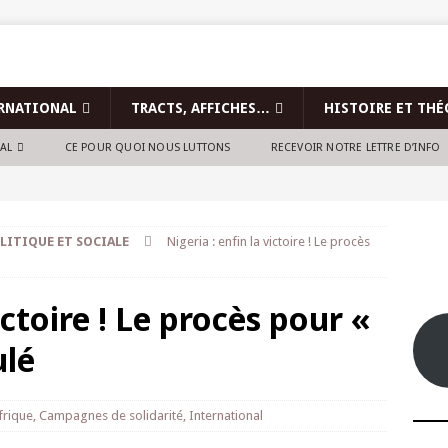
RNATIONAL
TRACTS, AFFICHES…
HISTOIRE ET THÉ
NAL
CE POUR QUOI NOUS LUTTONS
RECEVOIR NOTRE LETTRE D’INFO
LITIQUE ET SOCIALE
Nigeria : enfin la victoire ! Le procès
ictoire ! Le procès pour «
ulé
frique
,
Campagnes de solidarité
,
International