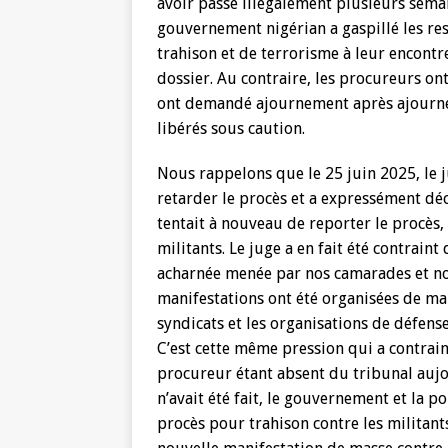
avoir passé illégalement plusieurs semai
gouvernement nigérian a gaspillé les re
trahison et de terrorisme à leur encont
dossier. Au contraire, les procureurs o
ont demandé ajournement après ajournem
libérés sous caution.
Nous rappelons que le 25 juin 2025, le
retarder le procès et a expressément décla
tentait à nouveau de reporter le procès,
militants. Le juge a en fait été contraint
acharnée menée par nos camarades et nos
manifestations ont été organisées de ma
syndicats et les organisations de défense
C’est cette même pression qui a contraint
procureur étant absent du tribunal aujou
n’avait été fait, le gouvernement et la p
procès pour trahison contre les milita