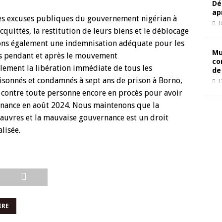
Dé
ap
es excuses publiques du gouvernement nigérian à
1
uittés, la restitution de leurs biens et le déblocage
ons également une indemnisation adéquate pour les
Mu
bus pendant et après le mouvement
co
ement la libération immédiate de tous les
de
onnés et condamnés à sept ans de prison à Borno,
1
s contre toute personne encore en procès pour avoir
ance en août 2024. Nous maintenons que la
pauvres et la mauvaise gouvernance est un droit
lisée.
IRE