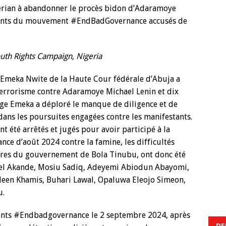
érian à abandonner le procès bidon d’Adaramoye
stants du mouvement #EndBadGovernance accusés de
outh Rights Campaign, Nigeria
 Emeka Nwite de la Haute Cour fédérale d’Abuja a
 terrorisme contre Adaramoye Michael Lenin et dix
juge Emeka a déploré le manque de diligence et de
dans les poursuites engagées contre les manifestants.
nt été arrêtés et jugés pour avoir participé à la
e d’août 2024 contre la famine, les difficultés
vres du gouvernement de Bola Tinubu, ont donc été
aniel Akande, Mosiu Sadiq, Adeyemi Abiodun Abayomi,
adeen Khamis, Buhari Lawal, Opaluwa Eleojo Simeon,
u.
ants #Endbadgovernance le 2 septembre 2024, après
DE