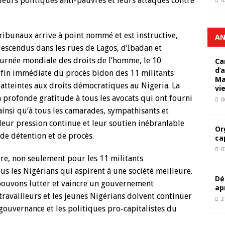
leurs politiques anti-pauvres et leurs attaques contre
0
tribunaux arrive à point nommé et est instructive,
AN
descendus dans les rues de Lagos, d’Ibadan et
 Journée mondiale des droits de l’homme, le 10
Ca
d’
 fin immédiate du procès bidon des 11 militants
Ma
atteintes aux droits démocratiques au Nigeria. La
vi
profonde gratitude à tous les avocats qui ont fourni
0
ainsi qu’à tous les camarades, sympathisants et
leur pression continue et leur soutien inébranlable
Or
 de détention et de procès.
ca
0
re, non seulement pour les 11 militants
 les Nigérians qui aspirent à une société meilleure.
Dé
ouvons lutter et vaincre un gouvernement
ap
ravailleurs et les jeunes Nigérians doivent continuer
2
 gouvernance et les politiques pro-capitalistes du