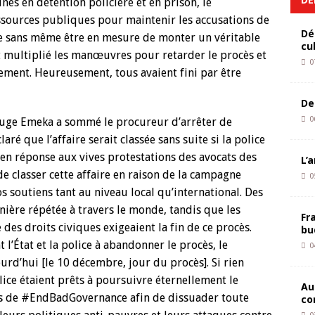
nes en détention policière et en prison, le
ssources publiques pour maintenir les accusations de
Dé
re sans même être en mesure de monter un véritable
cu
nt multiplié les manœuvres pour retarder le procès et
0
ent. Heureusement, tous avaient fini par être
De
0
 juge Emeka a sommé le procureur d’arrêter de
ré que l’affaire serait classée sans suite si la police
 en réponse aux vives protestations des avocats des
L’
 de classer cette affaire en raison de la campagne
0
 soutiens tant au niveau local qu’international. Des
nière répétée à travers le monde, tandis que les
Fr
 des droits civiques exigeaient la fin de ce procès.
bu
 l’État et la police à abandonner le procès, le
0
rd’hui [le 10 décembre, jour du procès]. Si rien
olice étaient prêts à poursuivre éternellement le
Au
nts de #EndBadGovernance afin de dissuader toute
co