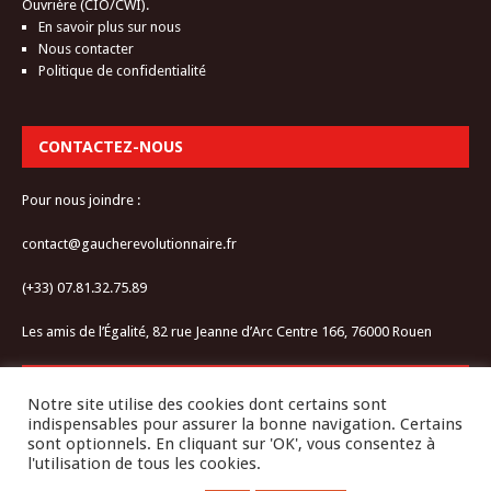
Ouvrière (CIO/CWI).
En savoir plus sur nous
Nous contacter
Politique de confidentialité
CONTACTEZ-NOUS
Pour nous joindre :
contact@gaucherevolutionnaire.fr
(+33) 07.81.32.75.89
Les amis de l’Égalité, 82 rue Jeanne d’Arc Centre 166, 76000 Rouen
RESTEZ CONNECTÉ-E
Notre site utilise des cookies dont certains sont
indispensables pour assurer la bonne navigation. Certains
sont optionnels. En cliquant sur 'OK', vous consentez à
l'utilisation de tous les cookies.