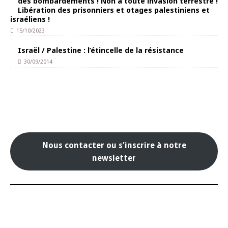
des bombardements ! Non à toute invasion terrestre !
Libération des prisonniers et otages palestiniens et
israéliens !
15/10/2023
Israël / Palestine : l’étincelle de la résistance
30/09/2014
Nous contacter ou s'inscrire à notre
newsletter