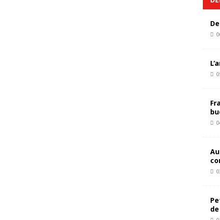
De
0
L’
0
Fr
bu
0
Au
co
0
Pe
de