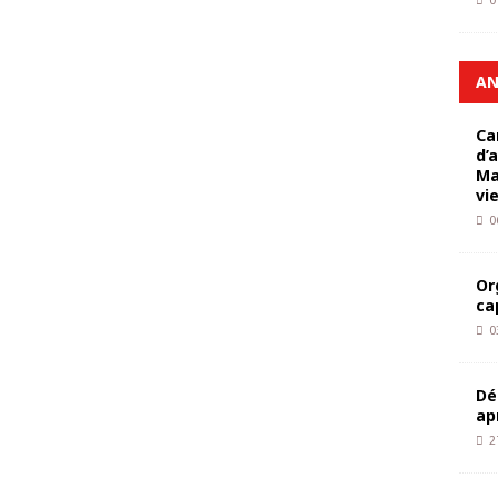
0
AN
Ca
d’
Ma
vi
0
Or
ca
0
Dé
ap
2