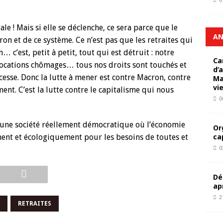
0
le ! Mais si elle se déclenche, ce sera parce que le
AN
ron et de ce système. Ce n’est pas que les retraites qui
 c’est, petit à petit, tout qui est détruit : notre
Ca
llocations chômages… tous nos droits sont touchés et
d’
cesse. Donc la lutte à mener est contre Macron, contre
Ma
vi
nt. C’est la lutte contre le capitalisme qui nous
0
 une société réellement démocratique où l’économie
Or
ca
ent et écologiquement pour les besoins de toutes et
0
Dé
ap
2
RETRAITES