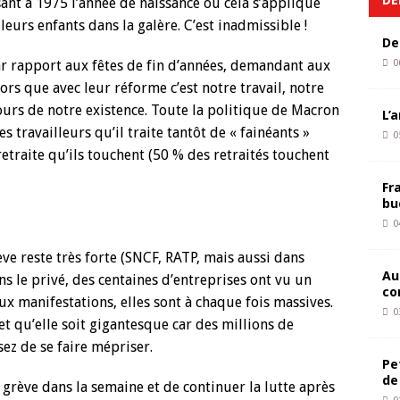
sant à 1975 l’année de naissance où cela s’applique
 leurs enfants dans la galère. C’est inadmissible !
De
ar rapport aux fêtes de fin d’années, demandant aux
0
lors que avec leur réforme c’est notre travail, notre
jours de notre existence. Toute la politique de Macron
L’
s travailleurs qu’il traite tantôt de « fainéants »
0
retraite qu’ils touchent (50 % des retraités touchent
Fr
bu
0
ève reste très forte (SNCF, RATP, mais aussi dans
Au
Dans le privé, des centaines d’entreprises ont vu un
co
x manifestations, elles sont à chaque fois massives.
0
t qu’elle soit gigantesque car des millions de
sez de se faire mépriser.
Pe
de
a grève dans la semaine et de continuer la lutte après