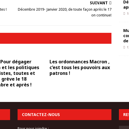
Dé
SUIVANT
ap
tes !
Décembre 2019- Janvier 2020, de toute façon après le 17
1
on continue!
Mu
co
de
1
 Pour dégager
Les ordonnances Macron ,
et les politiques
c’est tous les pouvoirs aux
istes, toutes et
patrons !
 grève le 18
re et après !
CONTACTEZ-NOUS
RE
Pour nous joindre :