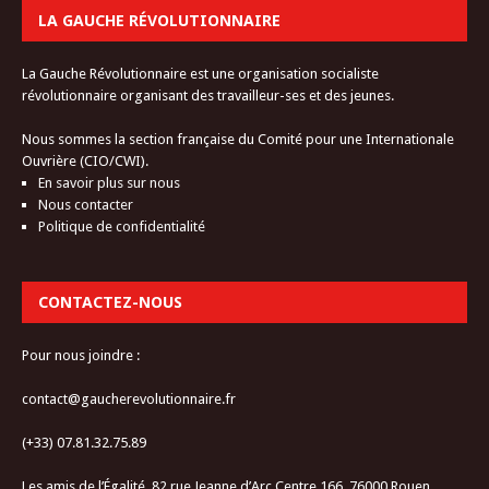
LA GAUCHE RÉVOLUTIONNAIRE
La Gauche Révolutionnaire est une organisation socialiste
révolutionnaire organisant des travailleur-ses et des jeunes.
Nous sommes la section française du Comité pour une Internationale
Ouvrière (CIO/CWI).
En savoir plus sur nous
Nous contacter
Politique de confidentialité
CONTACTEZ-NOUS
Pour nous joindre :
contact@gaucherevolutionnaire.fr
(+33) 07.81.32.75.89
Les amis de l’Égalité, 82 rue Jeanne d’Arc Centre 166, 76000 Rouen