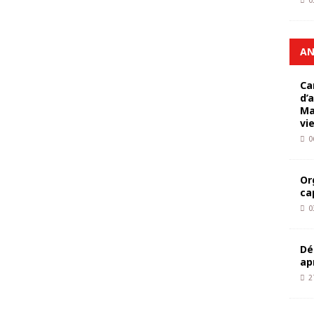
0
AN
Ca
d’
Ma
vi
0
Or
ca
0
Dé
ap
2