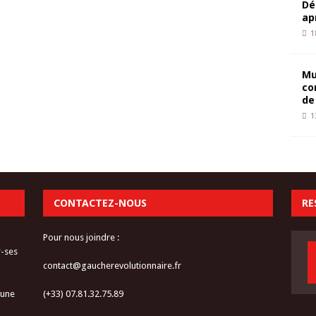
Dé
ap
1
Mu
co
de
1
CONTACTEZ-NOUS
RE
Pour nous joindre :
r-ses
contact@gaucherevolutionnaire.fr
 une
(+33) 07.81.32.75.89