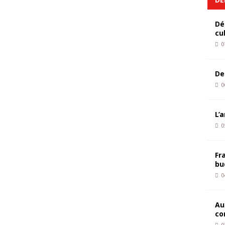
Dé
cu
0
De
0
L’
0
Fr
bu
0
Au
co